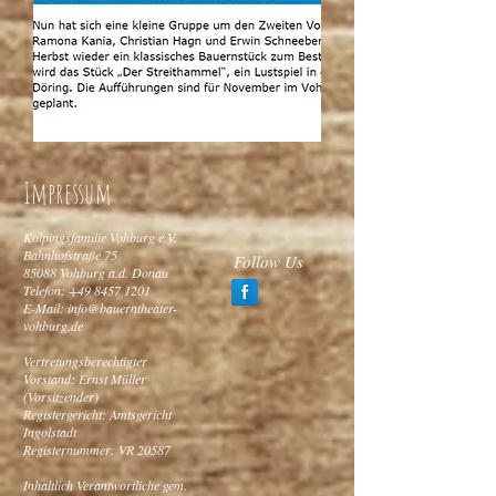
Impressum
Kolpingsfamilie Vohburg e.V.
Bahnhofstraße 75
Follow Us
85088 Vohburg a.d. Donau
Telefon:
+49 8457 1201
E-Mail:
info@bauerntheater-
vohburg.de
Vertretungsberechtigter
Vorstand: Ernst Müller
(Vorsitzender)
Registergericht: Amtsgericht
Ingolstadt
Registernummer: VR 20587
Inhaltlich Verantwortliche gem.