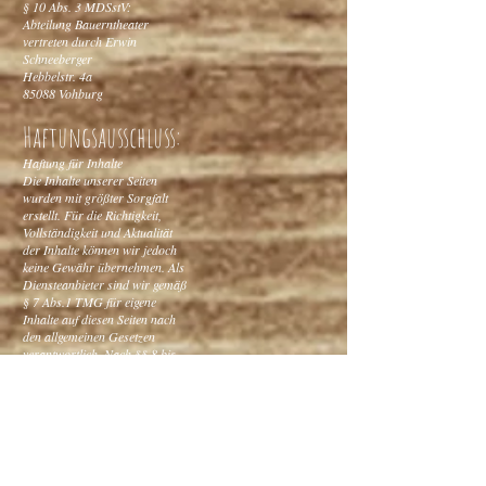
§ 10 Abs. 3 MDSstV:
Abteilung Bauerntheater
vertreten durch Erwin
Schneeberger
Hebbelstr. 4a
85088 Vohburg
Haftungsausschluss:
Haftung für Inhalte
Die Inhalte unserer Seiten
wurden mit größter Sorgfalt
erstellt. Für die Richtigkeit,
Vollständigkeit und Aktualität
der Inhalte können wir jedoch
keine Gewähr übernehmen. Als
Diensteanbieter sind wir gemäß
§ 7 Abs.1 TMG für eigene
Inhalte auf diesen Seiten nach
den allgemeinen Gesetzen
verantwortlich. Nach §§ 8 bis
10 TMG sind wir als
Diensteanbieter jedoch nicht
verpflichtet, übermittelte oder
gespeicherte fremde
Informationen zu überwachen
oder nach Umständen zu
forschen, die auf eine